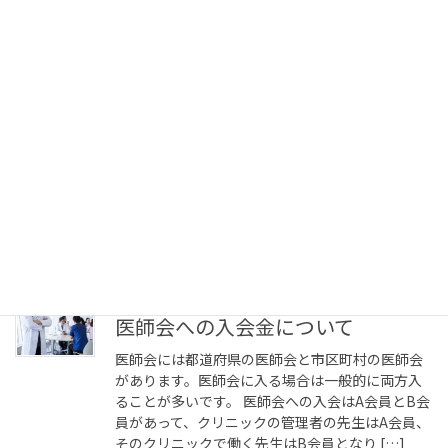
かった職員がいる場合に、その参加しなかった職
[…]
コラム
診療所が負担する学資金について
⑴職員が専門学校に通う費用を診療所が負担した
場合は、診療所の必要経費になる。 ⑵通学費が診
療費の必要性から生じたのか、職員の必要性から
生じたのかによって、非課税か、給与となるかが
決まる。 ⑶給与の取扱いとなる場合とは、そ […]
コラム
医師会への入会金について
医師会には都道府県の医師会と市区町村の医師会
があります。医師会に入る場合は一般的に両方入
ることが多いです。 医師会への入会はA会員とB会
員があって、クリニックの管理者の先生はA会員、
そのクリニックで働く先生はB会員となり […]